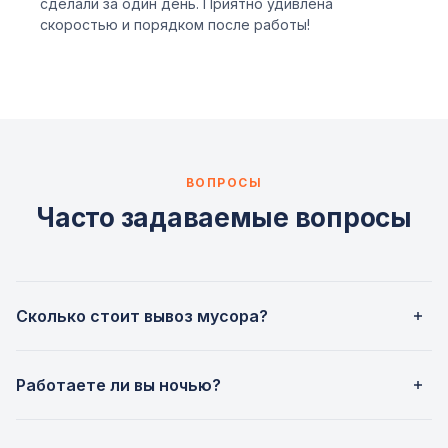
сделали за один день. Приятно удивлена
скоростью и порядком после работы!
ВОПРОСЫ
Часто задаваемые вопросы
Сколько стоит вывоз мусора?
Стоимость зависит от типа мусора, объёма и условий
Работаете ли вы ночью?
(этаж, лифт, грузчики). Базовые цены — от 4 500 ₽ за
газель 3 м³. Точный расчёт можно получить по телефону
Да, мы работаем круглосуточно, 7 дней в неделю.
или оставив заявку на сайте.