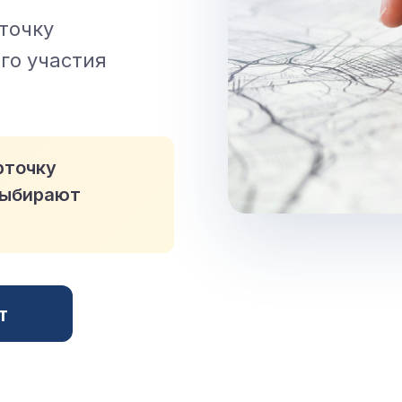
точку
го участия
рточку
выбирают
т