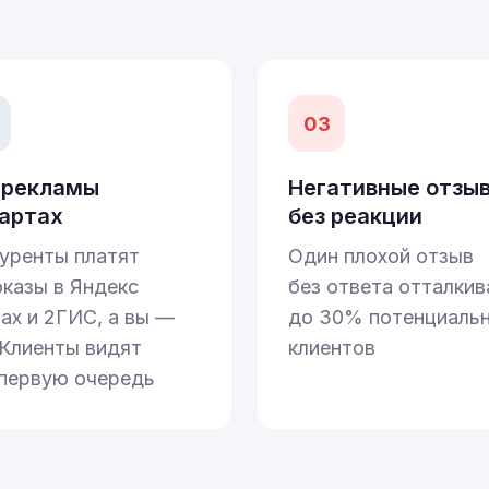
03
 рекламы
Негативные отзы
картах
без реакции
уренты платят
Один плохой отзыв
оказы в Яндекс
без ответа отталкив
ах и 2ГИС, а вы —
до 30% потенциаль
 Клиенты видят
клиентов
 первую очередь