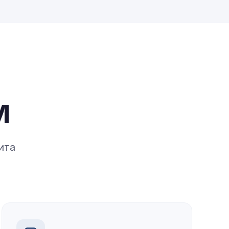
м
ита